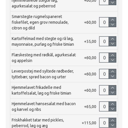
hjemmelavede stegte løg,
+60,00
agurkesalat og peberrod
Smørstegte rugmelspaneret
fiskefilet, egen grov remoulade,
+60,00
citron og dild
Kartoffelmad med stegte og rå løg,
+55,00
mayonnaise, purløg og friske timian
Flæskesteg med rødkål, agurkesalat
+60,00
og appelsin
Leverpostej med syltede rødbeder,
+60,00
tyttebær, sprød bacon og urter
Hjemmelavet frikadelle med
+60,00
kartoffelsalat, løg og friske timian
Hjemmelavet hønsesalat med bacon
+65,00
og kørvel og ribs
Friskhakket tatar med pickles,
+115,00
peberrod, løg og æg