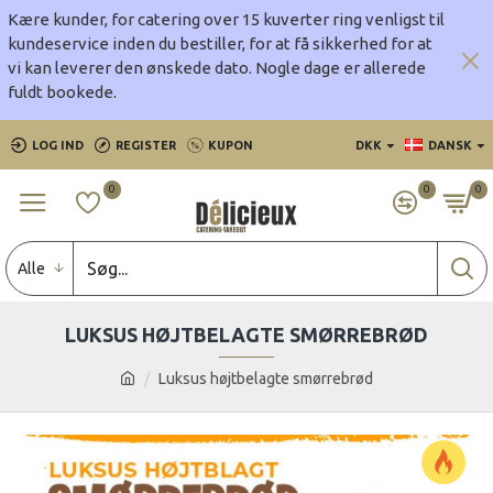
Kære kunder, for catering over 15 kuverter ring venligst til
kundeservice inden du bestiller, for at få sikkerhed for at
vi kan leverer den ønskede dato.
Nogle dage er allerede
fuldt bookede.
LOG IND
REGISTER
KUPON
DKK
DANSK
0
0
0
Alle
LUKSUS HØJTBELAGTE SMØRREBRØD
Luksus højtbelagte smørrebrød