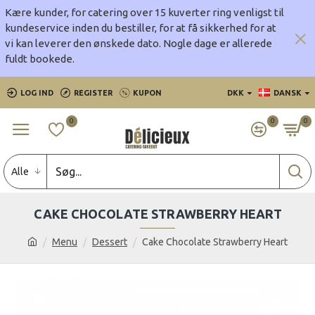
Kære kunder, for catering over 15 kuverter ring venligst til
kundeservice inden du bestiller, for at få sikkerhed for at
vi kan leverer den ønskede dato.
Nogle dage er allerede
fuldt bookede.
LOG IND
REGISTER
KUPON
DKK
DANSK
0
0
0
Alle
CAKE CHOCOLATE STRAWBERRY HEART
Menu
Dessert
Cake Chocolate Strawberry Heart