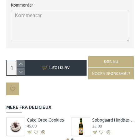
Kommentar
KØB NU
LÆG I KURV
NOGEN SPØRGSMÅL?
MERE FRA DELICIEUX
d Ingefærdrik 0,25 l
Cake Oreo Cookies
Søbogaard Hindbærsaft 0,25 l
45,00
25,00