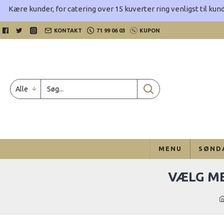
Kære kunder, for catering over 15 kuverter ring venligst til kund
KONTAKT
71 99 06 03
KUPON
Alle
MENU
SØND
VÆLG M