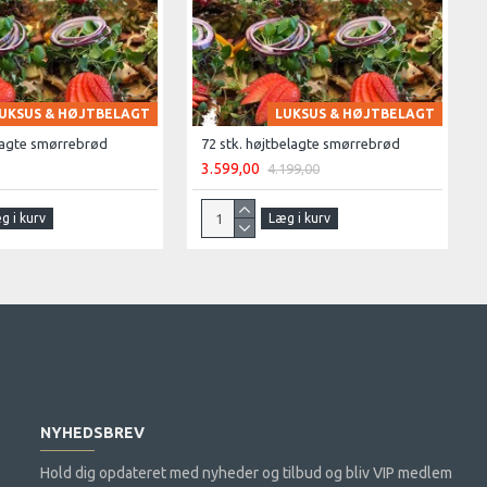
UKSUS & HØJTBELAGT
LUKSUS & HØJTBELAGT
elagte smørrebrød
72 stk. højtbelagte smørrebrød
3.599,00
4.199,00
g i kurv
Læg i kurv
NYHEDSBREV
Hold dig opdateret med nyheder og tilbud og bliv VIP medlem