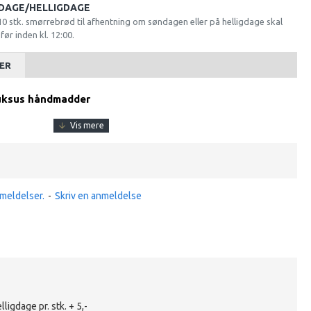
DAGE/HELLIGDAGE
 10 stk. smørrebrød til afhentning om søndagen eller på helligdage skal
ør inden kl. 12:00.
ER
luksus håndmadder
meldelser.
-
Skriv en anmeldelse
lligdage pr. stk. + 5,-