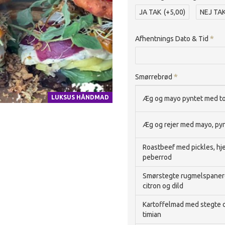
JA TAK
(+5,00)
NEJ TA
Afhentnings Dato & Tid
Smørrebrød
LUKSUS HÅNDMAD
Æg og mayo pyntet med tom
Æg og rejer med mayo, pyn
Roastbeef med pickles, hj
peberrod
Smørstegte rugmelspaneret
citron og dild
Kartoffelmad med stegte og
timian