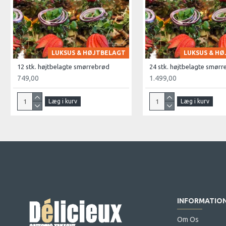
LUKSUS & HØJTBELAGT
LUKSUS & H
12 stk. højtbelagte smørrebrød
24 stk. højtbelagte smør
749,00
1.499,00
Læg i kurv
Læg i kurv
INFORMATIO
Om Os