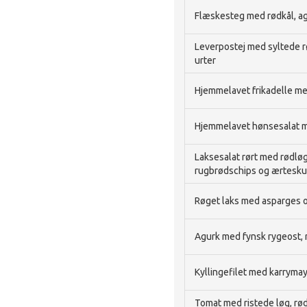
Flæskesteg med rødkål, ag
Leverpostej med syltede r
urter
Hjemmelavet frikadelle med
Hjemmelavet hønsesalat m
Laksesalat rørt med rødløg, f
rugbrødschips og ærtesk
Røget laks med asparges 
Agurk med fynsk rygeost, r
Kyllingefilet med karryma
Tomat med ristede løg, rø