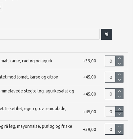
K
at, karse, rødløg og agurk
+39,00
tet med tomat, karse og citron
+45,00
emmelavede stegte løg, agurkesalat og
+45,00
 fiskefilet, egen grov remoulade,
+45,00
 rå løg, mayonnaise, purløg og friske
+39,00