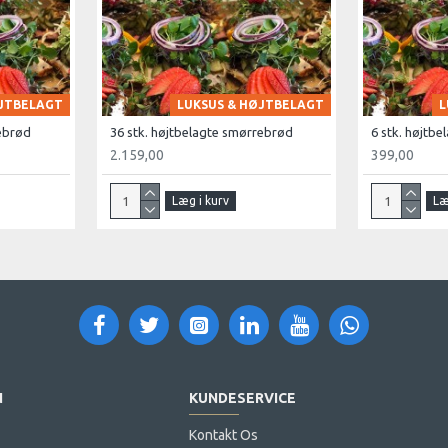
ØJTBELAGT
LUKSUS & HØJTBELAGT
L
rebrød
36 stk. højtbelagte smørrebrød
6 stk. højtb
2.159,00
399,00
Læg i kurv
Læ
N
KUNDESERVICE
Kontakt Os