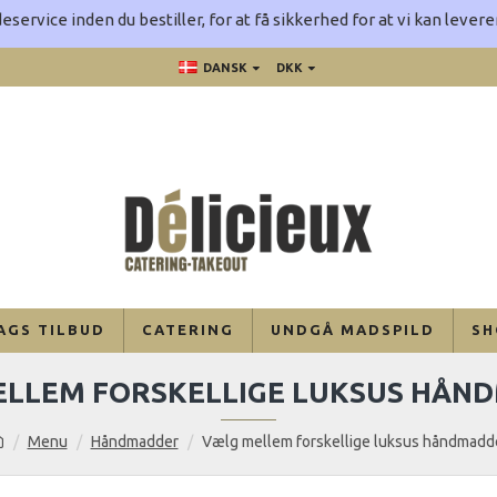
eservice inden du bestiller, for at få sikkerhed for at vi kan leve
DANSK
DKK
AGS TILBUD
CATERING
UNDGÅ MADSPILD
SH
ELLEM FORSKELLIGE LUKSUS HÅN
Menu
Håndmadder
Vælg mellem forskellige luksus håndmadd