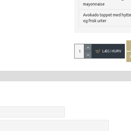
mayonnaise
Avokado toppet med hytte
og frisk urter
LÆG I KURV