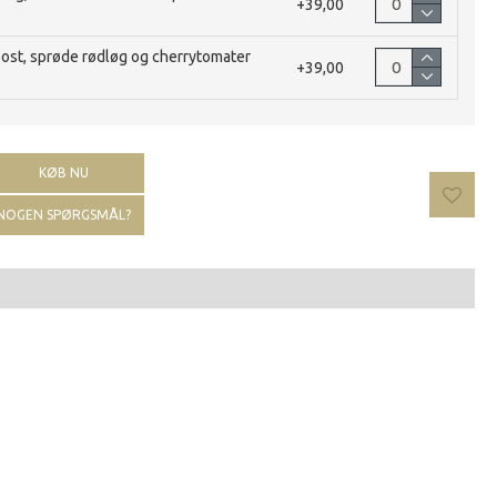
+39,00
ost, sprøde rødløg og cherrytomater
+39,00
KØB NU
NOGEN SPØRGSMÅL?