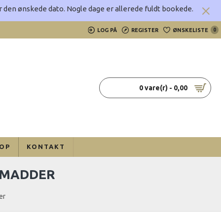
rer den ønskede dato.
Nogle dage er allerede fuldt bookede.
LOG PÅ
REGISTER
ØNSKELISTE
0
0 vare(r) - 0,00
OP
KONTAKT
DMADDER
er