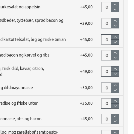
urkesalat og appelsin
+45,00
ødbeder, tyttebær, sprød bacon og
+39,00
 kartoffelsalat, løg og friske timian
+45,00
ed bacon og kørvel og ribs
+45,00
risk dild, kaviar, citron,
+49,00
ud
og dildmayonnaise
+50,00
adise og friske urter
+35,00
yonnaise, ribs og bacon
+45,00
dløg, mozzarellabøf samt pesto-