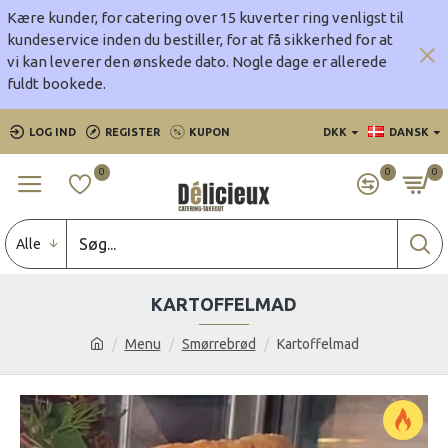
Kære kunder, for catering over 15 kuverter ring venligst til
kundeservice inden du bestiller, for at få sikkerhed for at
vi kan leverer den ønskede dato.
Nogle dage er allerede
fuldt bookede.
LOG IND
REGISTER
KUPON
DKK
DANSK
0
0
0
Alle
KARTOFFELMAD
Menu
Smørrebrød
Kartoffelmad