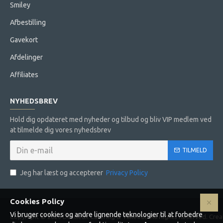
Smiley
Afbestilling
Gavekort
Afdelinger
Affiliates
NYHEDSBREV
Hold dig opdateret med nyheder og tilbud og bliv VIP medlem ved
at tilmelde dig vores nyhedsbrev
TILMELD
Jeg har læst og accepterer
Privacy Policy
Cookies Policy
Vi bruger cookies og andre lignende teknologier til at forbedre
Copyright © 2023 Delicieux Catering & Takeout. All Rights Reserved. Cr