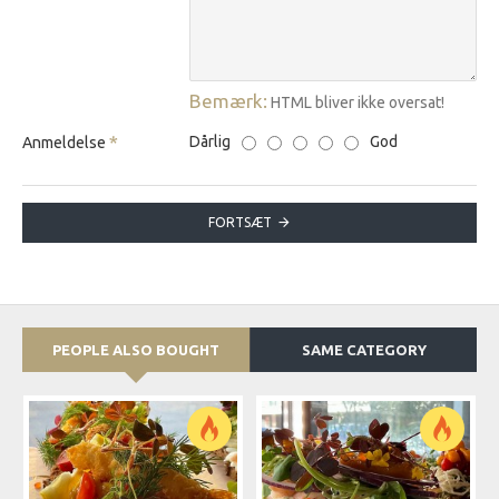
Bemærk:
HTML bliver ikke oversat!
Dårlig
God
Anmeldelse
FORTSÆT
PEOPLE ALSO BOUGHT
SAME CATEGORY