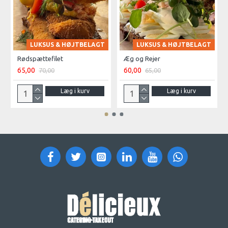
LUKSUS & HØJTBELAGT
LUKSUS & HØJTBELAGT
Rødspættefilet
Æg og Rejer
65,00
60,00
70,00
65,00
Læg i kurv
Læg i kurv