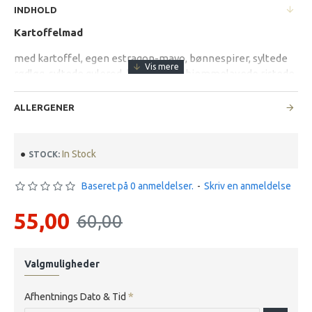
INDHOLD
Kartoffelmad
med kartoffel, egen estragon-mayo, bønnespirer, syltede
rødløg, syltede gulerod, brøndkarse, hjemmelavede ristede
løg, indbagte friterede løgringe toppet med mini
peberfrugt bær
ALLERGENER
In Stock
STOCK:
Baseret på 0 anmeldelser.
-
Skriv en anmeldelse
55,00
60,00
Valgmuligheder
Afhentnings Dato & Tid